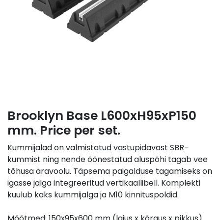
Brooklyn Base L600xH95xP150
mm. Price per set.
Kummijalad on valmistatud vastupidavast SBR-
kummist ning nende õõnestatud aluspõhi tagab vee
tõhusa äravoolu. Täpsema paigalduse tagamiseks on
igasse jalga integreeritud vertikaallibell. Komplekti
kuulub kaks kummijalga ja M10 kinnituspoldid.
Mõõtmed: 150x95x600 mm (laius x kõrgus x pikkus).