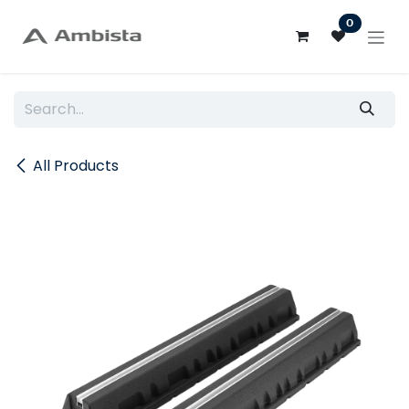
Skip to Content
0
All Products