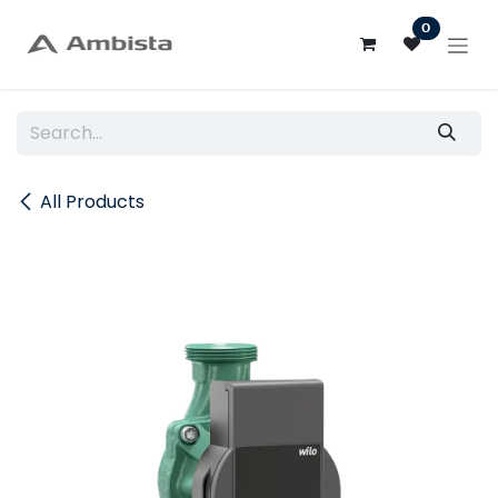
Skip to Content
0
All Products