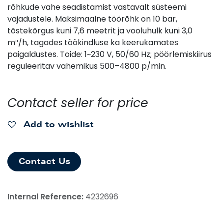
rõhkude vahe seadistamist vastavalt süsteemi
vajadustele. Maksimaalne töörõhk on 10 bar,
tõstekõrgus kuni 7,6 meetrit ja vooluhulk kuni 3,0
m³/h, tagades töökindluse ka keerukamates
paigaldustes. Toide: 1~230 V, 50/60 Hz; pöörlemiskiirus
reguleeritav vahemikus 500–4800 p/min.
Contact seller for price
Add to wishlist
Contact Us
Internal Reference:
4232696