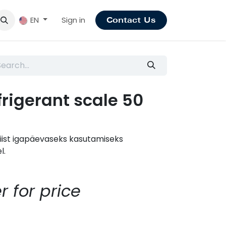
Sign in
EN
Contact Us
frigerant scale 50
öriist igapäevaseks kasutamiseks
l.
r for price