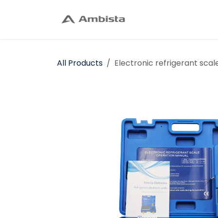
Skip to Content
Home
Shop
C
All Products
Electronic refrigerant scal