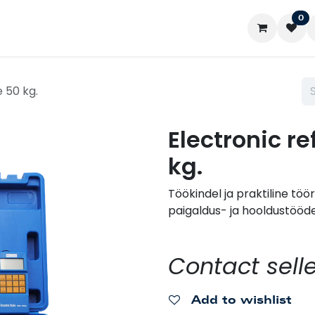
0
ontact us
My account
e 50 kg.
Electronic re
kg.
Töökindel ja praktiline tö
paigaldus- ja hooldustööde
Contact selle
Add to wishlist