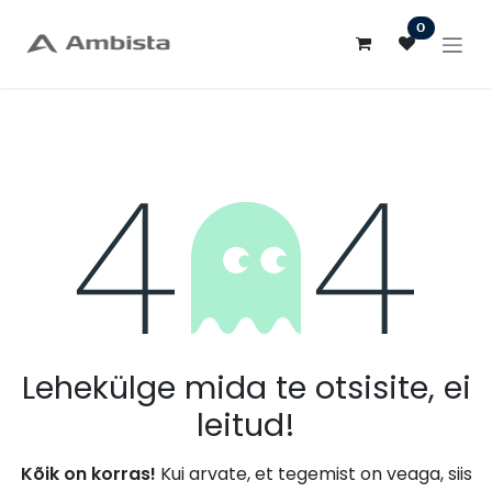
Skip to Content
0
Viga 404
Lehekülge mida te otsisite, ei
leitud!
Kõik on korras!
Kui arvate, et tegemist on veaga, siis