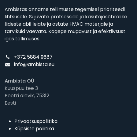
Ambistas anname tellimuste tegemisel prioriteedi
lihtsusele. Sujuvate protsesside ja kasutajasõbralike
liideste abil leiate ja ostate HVAC materjale ja
tarvikuid vaevata. Kogege mugavust ja efektiivsust
igas tellimuses.
+372 5884 9687
info@ambista.eu
Ambista OÜ
Kuuspuu tee 3
Peetri alevik, 75312
Eesti
Privaatsuspoliitika
Küpsiste poliitika