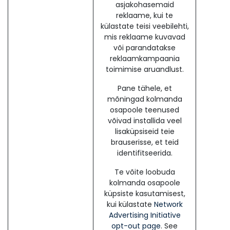
asjakohasemaid
reklaame, kui te
külastate teisi veebilehti,
mis reklaame kuvavad
või parandatakse
reklaamkampaania
toimimise aruandlust.
Pane tähele, et
mõningad kolmanda
osapoole teenused
võivad installida veel
lisaküpsiseid teie
brauserisse, et teid
identifitseerida.
Te võite loobuda
kolmanda osapoole
küpsiste kasutamisest,
kui külastate
Network
Advertising Initiative
opt-out page
. See