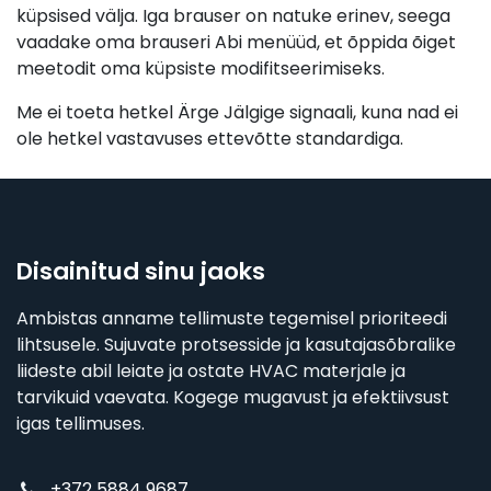
küpsised välja. Iga brauser on natuke erinev, seega
vaadake oma brauseri Abi menüüd, et õppida õiget
meetodit oma küpsiste modifitseerimiseks.
Me ei toeta hetkel Ärge Jälgige signaali, kuna nad ei
ole hetkel vastavuses ettevõtte standardiga.
Disainitud sinu jaoks
Ambistas anname tellimuste tegemisel prioriteedi
lihtsusele. Sujuvate protsesside ja kasutajasõbralike
liideste abil leiate ja ostate HVAC materjale ja
tarvikuid vaevata. Kogege mugavust ja efektiivsust
igas tellimuses.
+372 5884 9687