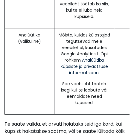
veebileht töötab ka siis,
kui te ei luba neid
küpsiseid.
Analüütika
Mõista, kuidas külastajad
(valikuline)
tegutsevad meie
veebilehel, kasutades
Google Analyticsit. Õpi
rohkem
Analüütika
küpsiste ja privaatsuse
informatsioon.
See veebileht töötab
isegi kui te loobute või
eemaldate need
küpsised.
Te saate valida, et arvuti hoiataks teid iga kord, kui
küpsist hakatakse saatma, või te saate lülitada kõik