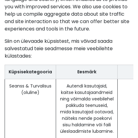
you with improved services. We also use cookies to
help us compile aggregate data about site traffic
and site interaction so that we can offer better site
experiences and tools in the future.
Siin on ülevaade küpsistest, mis võivad saada
salvestatud teie seadmesse meie veebilehte
külastades:
Küpsisekategooria
Eesmärk
Seanss & Turvalisus
Autendi kasutajaid,
s
(oluline)
kaitse kasutajaandmeid
ning võimalda veebilehel
pakkuda teenuseid,
mida kasutajad ootavad,
näiteks nende poekorvi
sisu haldamine või faili
üleslaadimiste lubamine.