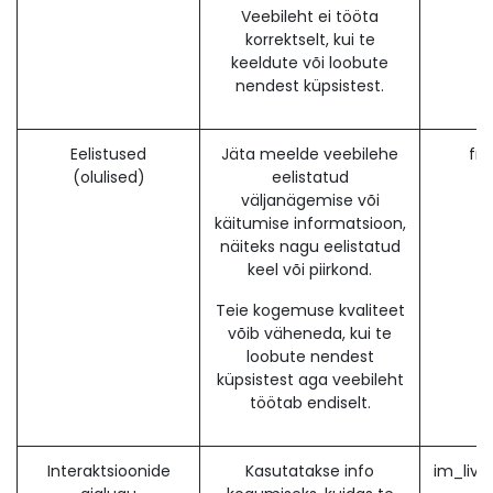
Veebileht ei tööta
korrektselt, kui te
keeldute või loobute
nendest küpsistest.
Eelistused
Jäta meelde veebilehe
fr
(olulised)
eelistatud
väljanägemise või
käitumise informatsioon,
näiteks nagu eelistatud
keel või piirkond.
Teie kogemuse kvaliteet
võib väheneda, kui te
loobute nendest
küpsistest aga veebileht
töötab endiselt.
Interaktsioonide
Kasutatakse info
im_live