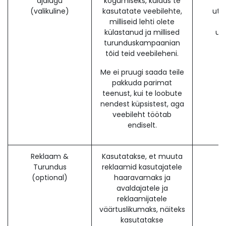
ajalugu
kogumiseks, kuidas te
(valikuline)
kasutatate veebilehte,
utm
milliseid lehti olete
u
külastanud ja millised
ut
turunduskampaanian
tõid teid veebileheni.
Me ei pruugi saada teile
pakkuda parimat
teenust, kui te loobute
nendest küpsistest, aga
veebileht töötab
endiselt.
Reklaam &
Kasutatakse, et muuta
Turundus
reklaamid kasutajatele
(optional)
haaravamaks ja
avaldajatele ja
reklaamijatele
väärtuslikumaks, näiteks
kasutatakse