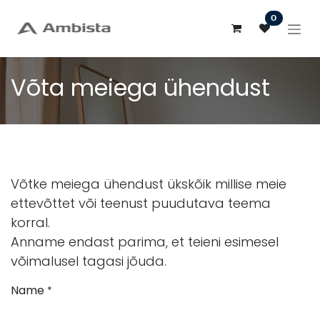
Skip to Content
0
Võta meiega ühendust
Võtke meiega ühendust ükskõik millise meie
ettevõttet või teenust puudutava teema
korral.
Anname endast parima, et teieni esimesel
võimalusel tagasi jõuda.
Name
*