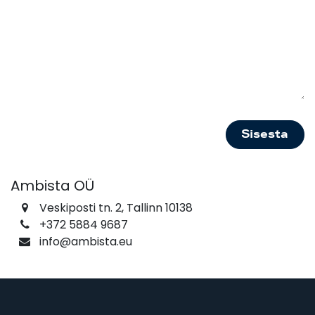
Sisesta
Ambista OÜ
Veskiposti tn. 2, Tallinn 10138
+372 5884 9687
info@ambista.eu