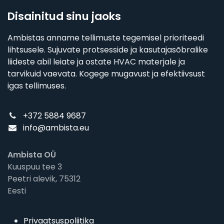
Disainitud sinu jaoks
Ambistas anname tellimuste tegemisel prioriteedi
lihtsusele. Sujuvate protsesside ja kasutajasõbralike
liideste abil leiate ja ostate HVAC materjale ja
tarvikuid vaevata. Kogege mugavust ja efektiivsust
igas tellimuses.
+372 5884 9687
info@ambista.eu
Ambista OÜ
Kuuspuu tee 3
Peetri alevik, 75312
Eesti
Privaatsuspoliitika