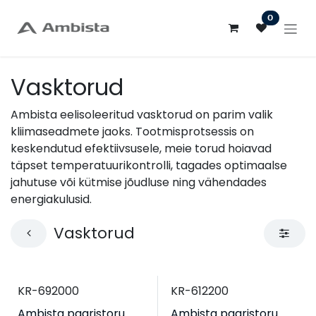
Skip to Content
0
Vasktorud
Ambista eelisoleeritud vasktorud on parim valik
kliimaseadmete jaoks. Tootmisprotsessis on
keskendutud efektiivsusele, meie torud hoiavad
täpset temperatuurikontrolli, tagades optimaalse
jahutuse või kütmise jõudluse ning vähendades
energiakulusid.
Vasktorud
KR-692000
KR-612200
Ambista paaristoru
Ambista paaristoru