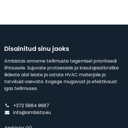
Disainitud sinu jaoks
Ambistas anname tellimuste tegemisel prioriteedi
lihtsusele. Sujuvate protsesside ja kasutajasõbralike
liideste abil leiate ja ostate HVAC materjale ja
tarvikuid vaevata. Kogege mugavust ja efektiivsust
igas tellimuses.
+372 5884 9687
info@ambista.eu
Ambista OÜ